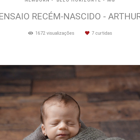
NEWBORN
BELO HORIZONTE - MG
ENSAIO RECÉM-NASCIDO - ARTHU
1672
visualizações
7
curtidas