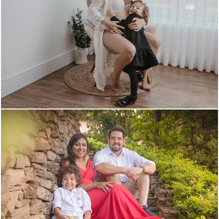
1567
0
1594
0