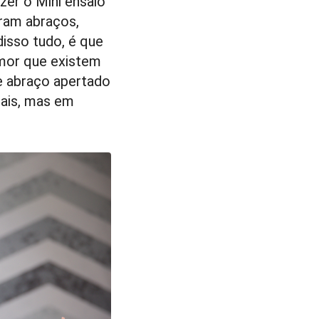
zer o Mini ensaio
oram abraços,
 disso tudo, é que
amor que existem
e abraço apertado
Pais, mas em