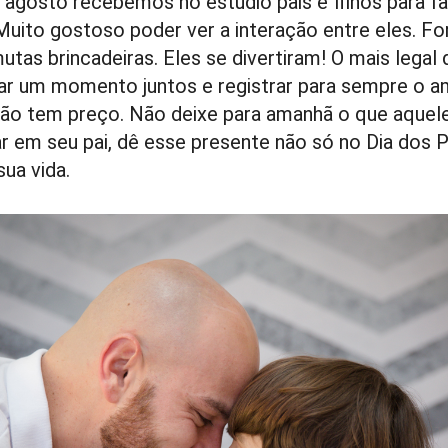
agosto recebemos no estúdio pais e filhos para fa
Muito gostoso poder ver a interação entre eles. F
mutas brincadeiras. Eles se divertiram! O mais legal
ar um momento juntos e registrar para sempre o 
 não tem preço. Não deixe para amanhã o que aquel
r em seu pai, dê esse presente não só no Dia dos 
sua vida.