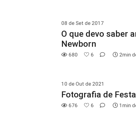
08 de Set de 2017
O que devo saber a
Newborn
680
6
2min de
10 de Out de 2021
Fotografia de Festa
676
6
1min de