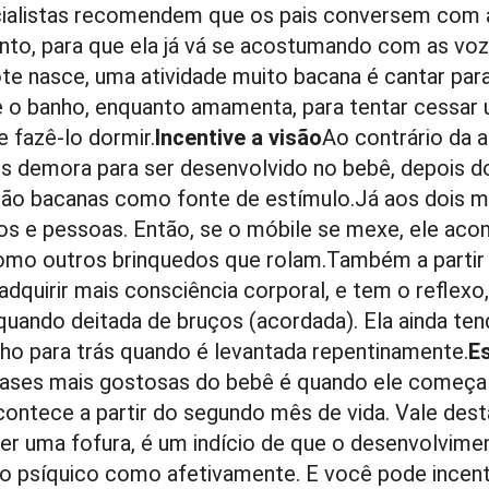
ialistas recomendem que os pais conversem com a
to, para que ela já vá se acostumando com as voz
ote nasce, uma atividade muito bacana é cantar par
e o banho, enquanto amamenta, para tentar cessar 
e fazê-lo dormir.
Incentive a visão
Ao contrário da a
is demora para ser desenvolvido no bebê, depois d
 são bacanas como fonte de estímulo.Já aos dois 
s e pessoas. Então, se o móbile se mexe, ele ac
como outros brinquedos que rolam.Também a partir
 adquirir mais consciência corporal, e tem o reflexo
 quando deitada de bruços (acordada). Ela ainda ten
ho para trás quando é levantada repentinamente.
E
ases mais gostosas do bebê é quando ele começa a
ontece a partir do segundo mês de vida. Vale dest
ser uma fofura, é um indício de que o desenvolvim
to psíquico como afetivamente. E você pode incent