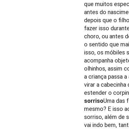
que muitos espec
antes do nascimen
depois que o filh
fazer isso durant
choro, ou antes d
o sentido que ma
isso, os móbiles
acompanha objeto
olhinhos, assim 
a criança passa a
virar a cabecinha
estender o corpin
sorriso
Uma das f
mesmo? E isso ac
sorriso, além de 
vai indo bem, tan