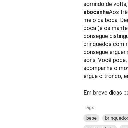
sorrindo de volta
abocanhe
Aos trê
meio da boca. Dei
boca (e os manten
consegue distingu
brinquedos com re
consegue erguer a
sons. Você pode, 
acompanhe o movi
ergue o tronco, e
Em breve dicas p
Tags
bebe
brinquedo