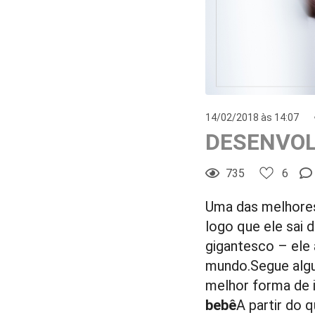
14/02/2018 às 14:07
DESENVOL
735
6
6
Curtir
Uma das melhores
Comentar
logo que ele sai 
gigantesco – ele 
mundo.Segue algu
melhor forma de i
bebê
A partir do 