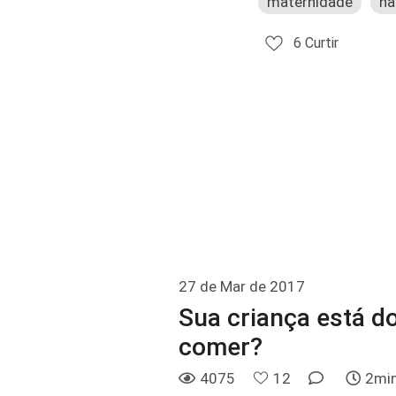
maternidade
na
6
Curtir
27 de Mar de 2017
Sua criança está d
comer?
4075
12
2min