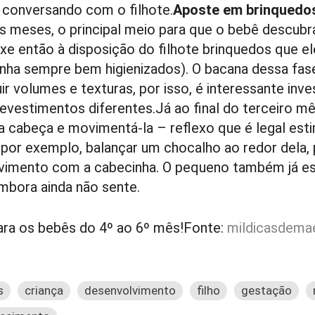
, conversando com o filhote.
Aposte em brinquedos
s meses, o principal meio para que o bebê descub
xe então à disposição do filhote brinquedos que el
ha sempre bem higienizados). O bacana dessa fase
ir volumes e texturas, por isso, é interessante inve
vestimentos diferentes.Já ao final do terceiro mês
 cabeça e movimentá-la – reflexo que é legal est
por exemplo, balançar um chocalho ao redor dela, 
mento com a cabecinha. O pequeno também já est
mbora ainda não sente.
ara os bebês do 4º ao 6º mês!Fonte:
mildicasdema
s
criança
desenvolvimento
filho
gestação