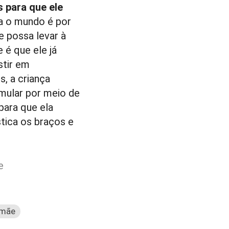
 para que ele
ra o mundo é por
e possa levar à
 é que ele já
stir em
, a criança
imular por meio de
para que ela
ica os braços e
e
mãe