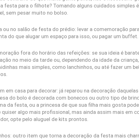
ta festa para o filhote? Tomando alguns cuidados simples é
l, sem pesar muito no bolso.
 ou no salão de festa do prédio: levar a comemoração para
nta do que alugar um espaço para isso, ou pagar um buffet.
ação fora do horário das refeições: se sua ideia é baratea
ão no meio da tarde ou, dependendo da idade da criança,
midinhas mais simples, como lanchinhos, ou até fazer um be
ros.
em em casa para decorar: já reparou na decoração daquelas 
esa do bolo é decorada com bonecos ou outro tipo de brinq
ema da festa, ou a princesa de que sua filha mais gosta po
e quiser algo mais profissional, mas ainda assim mais em c
or, opte pelo aluguel de kits prontos.
hos: outro item que torna a decoração da festa mais cha