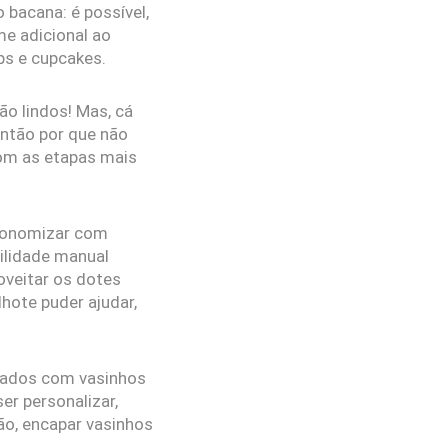
bacana: é possível,
e adicional ao
ps e cupcakes.
o lindos! Mas, cá
Então por que não
com as etapas mais
economizar com
ilidade manual
oveitar os dotes
lhote puder ajudar,
dados com vasinhos
er personalizar,
ão, encapar vasinhos