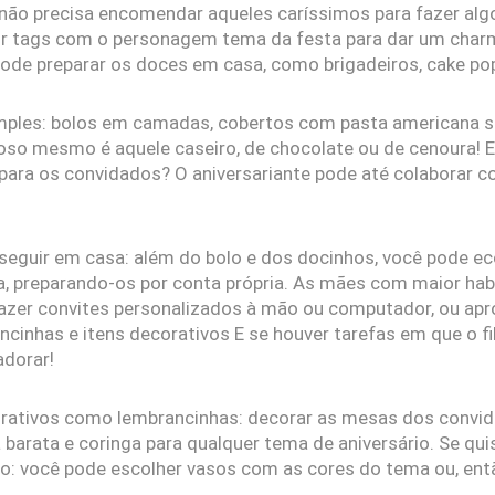
não precisa encomendar aqueles caríssimos para fazer algo 
ir tags com o personagem tema da festa para dar um charm
 pode preparar os doces em casa, como brigadeiros, cake po
mples: bolos em camadas, cobertos com pasta americana sã
toso mesmo é aquele caseiro, de chocolate ou de cenoura! 
para os convidados? O aniversariante pode até colaborar 
seguir em casa: além do bolo e dos docinhos, você pode 
ta, preparando-os por conta própria. As mães com maior hab
azer convites personalizados à mão ou computador, ou apr
ncinhas e itens decorativos E se houver tarefas em que o fi
adorar!
orativos como lembrancinhas: decorar as mesas dos convi
a barata e coringa para qualquer tema de aniversário. Se quis
o: você pode escolher vasos com as cores do tema ou, ent