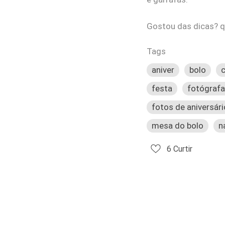
Gostou das dicas? qu
Tags
aniver
bolo
festa
fotógrafa
fotos de aniversári
mesa do bolo
n
6
Curtir