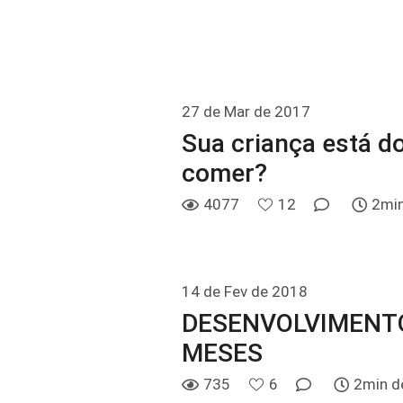
27 de Mar de 2017
Sua criança está d
comer?
4077
12
2min
14 de Fev de 2018
DESENVOLVIMENTO 
MESES
735
6
2min de