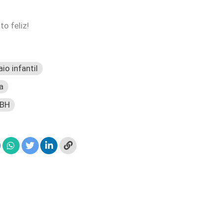
o feliz!
io infantil
a
 BH