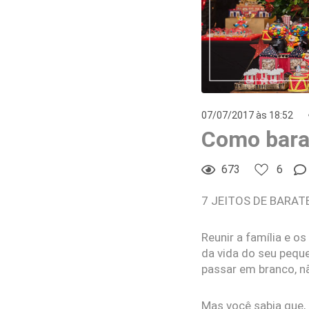
07/07/2017 às 18:52
Como barat
673
6
7 JEITOS DE BARAT
6
Curtir
Comentar
Reunir a família e o
da vida do seu peque
passar em branco, 
Mas você sabia que, 