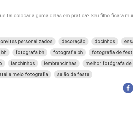
e tal colocar alguma delas em prática? Seu filho ficará muit
convites personalizados
decoração
docinhos
ensa
 bh
fotografa bh
fotografia bh
fotografia de fest
o
lanchinhos
lembrancinhas
melhor fotógrafa de
atalia melo fotografia
salão de festa