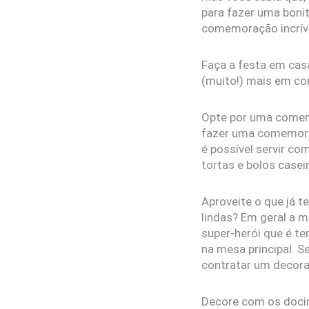
para fazer uma boni
comemoração incríve
Faça a festa em casa
(muito!) mais em co
Opte por uma comemor
fazer uma comemoraç
é possível servir co
tortas e bolos casei
Aproveite o que já t
lindas? Em geral a m
super-herói que é t
na mesa principal. S
contratar um decorad
Decore com os docin