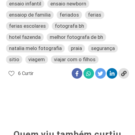
ensaio infantil
ensaio newborn
ensaiop de familia
feriados
ferias
ferias escolares
fotografa bh
hotel fazenda
melhor fotografa de bh
natalia melo fotografia
praia
segurança
sitio
viagem
viajar com o filhos
6
Curtir
Quem viu também curtiu