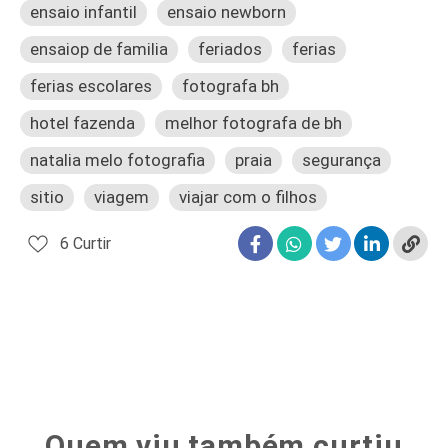
ensaio infantil
ensaio newborn
ensaiop de familia
feriados
ferias
ferias escolares
fotografa bh
hotel fazenda
melhor fotografa de bh
natalia melo fotografia
praia
segurança
sitio
viagem
viajar com o filhos
6
Curtir
Quem viu também curtiu